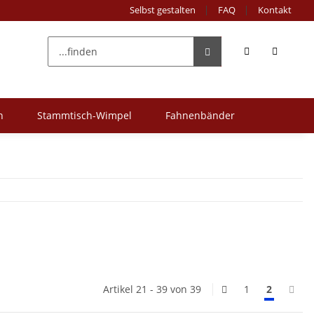
Selbst gestalten
FAQ
Kontakt
n
Stammtisch-Wimpel
Fahnenbänder
Artikel 21 - 39 von 39
1
2