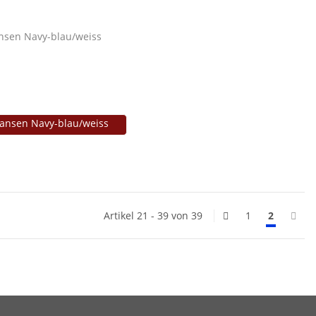
ransen Navy-blau/weiss
Artikel 21 - 39 von 39
1
2