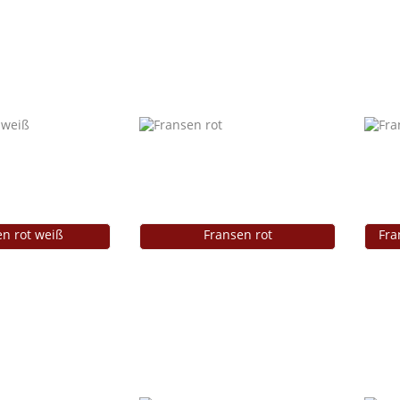
n rot weiß
Fransen rot
Fra