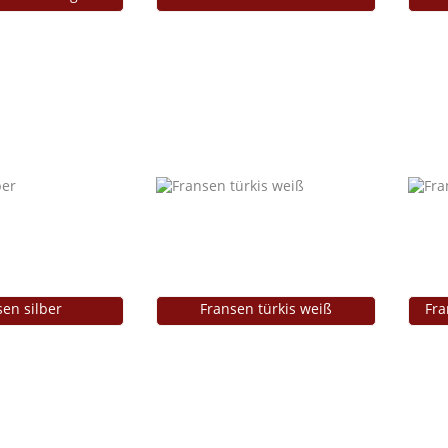
sen silber
Fransen türkis weiß
Fra