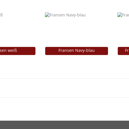
sen weiß
Fransen Navy-blau
F