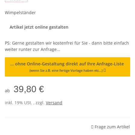
Wimpelständer
Config_ID
Artikel jetzt online gestalten
PS: Gerne gestalten wir kostenfrei für Sie - dann bitte einfach
weiter runter zur Anfrage...
... ohne Online-Gestaltung direkt auf Ihre Anfrage-Liste
(wenn Sie z.B. eine fertige Vorlage haben etc...)
39,80 €
ab
inkl. 19% USt. , zzgl.
Versand
Frage zum Artikel