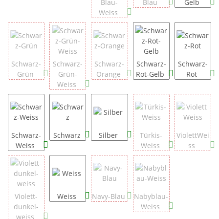
Blau-
Blau
Gelb
Weiss
Schwarz-
Schwarz-
Schwarz-
Schwarz-
Schwarz-
Grün
Grün-
Orange
Rot-Gelb
Rot
Weiss
Schwarz-
Schwarz
Silber
Türkis-
ViolettWei
Weiss
Weiss
ss
Violett-
Weiss
Navy-Blau
Nabyblau-
dunkel-
Weiss
weiss