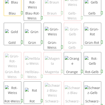
Blau
Blau-Rot-
Braun
Gelb-
Gelb
Weiss
Weiss
Gold
Grün
Grün-
Grün-
Grün-Rot
Weiss
Gelb
Grün-Rot-
Hellblau-
Magenta
Orange
Rot-Gelb
Weiss
Weiss
Rot-Weiss
Rot
Schwarz-
Schwarz-
Schwarz-