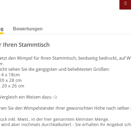
ng
Bewertungen
r Ihren Stammtisch
 jetzt den Wimpel für Ihren Stammtisch, beidseitig bedruckt, au
r.
sicht sehen Sie die gängigsten und beliebtesten Größen:
 14 x 18cm
 20 x 28 cm
. 20 x 26 cm
rgleich ein Weizen dazu :-)
nen Sie den Wimpelständer ihrer gewünschten Höhe nach selber 
tück inkl. Mwst., in der hier genannten kleinsten Menge.
ird aber nochmals durchkalkuliert - Sie erhalten Ihr Angebot schr