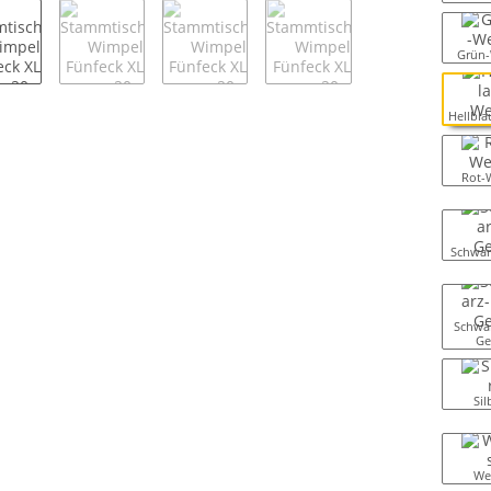
Grün-
Hellbl
Rot-
Schwar
Schwar
Ge
Sil
We