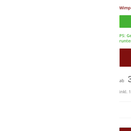
Wimp
Confi
PS: G
runter
ab
inkl. 