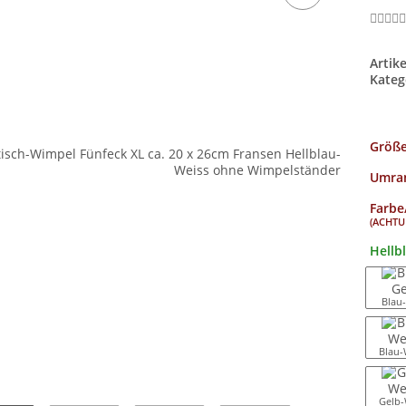
Artik
Kateg
Größ
Umran
Farbe
(ACHTUN
Hellb
Blau
Blau-
Gelb-