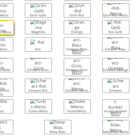
Weiss
Grün-Gelb
Grün-Rot
Grün-Rot-Weiss
Magenta
Orange
Rot-Gelb
au-Weiss
Weiss
Rot
Schwarz-Blau-
Schwarz-Blau
Weiss
z-Gelb
Schwarz-Grün
Schwarz-Grün-
Schwarz-Orange
Weiss
z-Rot-
Schwarz-Rot
Schwarz-Weiss
Schwarz
lb
ber
Türkis-Weiss
ViolettWeiss
Violett-dunkel-
weiss
iss
Navy-Blau
Nabyblau-Weiss