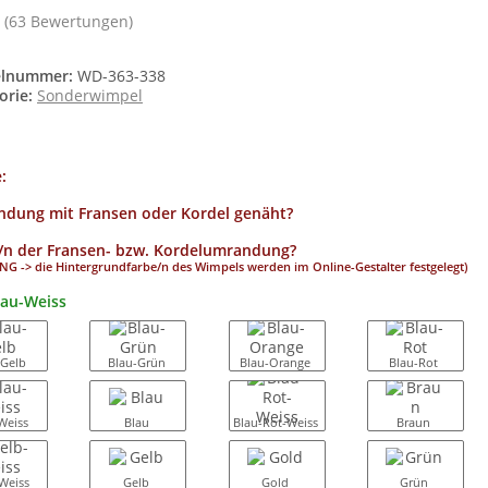
(63 Bewertungen)
elnummer:
WD-363-338
orie:
Sonderwimpel
e:
dung mit Fransen oder Kordel genäht?
/n der Fransen- bzw. Kordelumrandung?
G -> die Hintergrundfarbe/n des Wimpels werden im Online-Gestalter festgelegt)
lau-Weiss
-Gelb
Blau-Grün
Blau-Orange
Blau-Rot
Weiss
Blau
Blau-Rot-Weiss
Braun
Weiss
Gelb
Gold
Grün