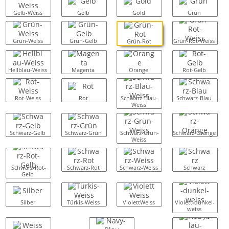
Gelb-Weiss
Gelb
Gold
Grün
Grün-Weiss
Grün-Gelb
Grün-Rot-Weiss
Grün-Rot
Hellblau-Weiss
Magenta
Orange
Rot-Gelb
Rot-Weiss
Rot
Schwarz-Blau-
Schwarz-Blau
Weiss
Schwarz-Gelb
Schwarz-Grün
Schwarz-Grün-
Schwarz-Orange
Weiss
Schwarz-Rot-
Schwarz-Rot
Schwarz-Weiss
Schwarz
Gelb
Silber
Türkis-Weiss
ViolettWeiss
Violett-dunkel-
weiss