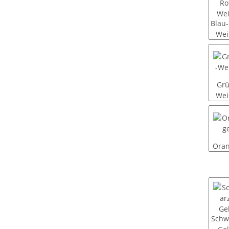
Blau-
Wei
Grü
Wei
Ora
Schw