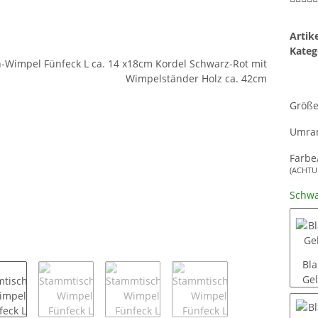
Arti
Kateg
Größ
Umran
Farbe
(ACHTUN
Schwa
Bla
Ge