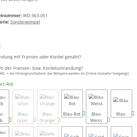
kelnummer:
WD-363-051
orie:
Sonderwimpel
e:
dung mit Fransen oder Kordel genäht?
/n der Fransen- bzw. Kordelumrandung?
G -> die Hintergrundfarbe/n des Wimpels werden im Online-Gestalter festgelegt)
rz-Rot
u-
Blau-
Blau-
Blau-Rot
Blau-
Blau
lb
Grün
Orange
Weiss