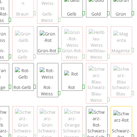
Rot-
Braun
Gelb-
Gelb
Gold
Grün
ss
Weiss
n-
Grün-
Grün-Rot
Grün-Rot-
Hellblau-
Magenta
ss
Gelb
Weiss
Weiss
nge
Rot-Gelb
Rot-
Rot
Schwarz-
Schwarz-
Weiss
Blau-
Blau
Weiss
arz-
Schwarz-
Schwarz-
Schwarz-
Schwarz-
Schwarz-