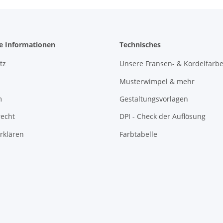
he Informationen
Technisches
tz
Unsere Fransen- & Kordelfarb
Musterwimpel & mehr
m
Gestaltungsvorlagen
recht
DPI - Check der Auflösung
rklären
Farbtabelle