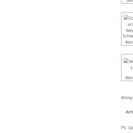
Ge
Schw
Wei
Wei
Wimp
Confi
Art
PS: Ge