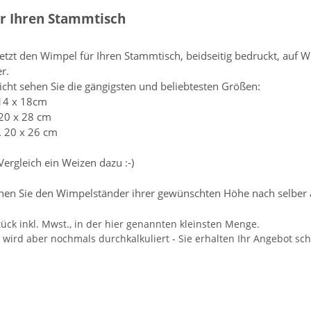
r Ihren Stammtisch
 jetzt den Wimpel für Ihren Stammtisch, beidseitig bedruckt, au
r.
sicht sehen Sie die gängigsten und beliebtesten Größen:
 14 x 18cm
 20 x 28 cm
. 20 x 26 cm
rgleich ein Weizen dazu :-)
nen Sie den Wimpelständer ihrer gewünschten Höhe nach selber 
tück inkl. Mwst., in der hier genannten kleinsten Menge.
ird aber nochmals durchkalkuliert - Sie erhalten Ihr Angebot schr