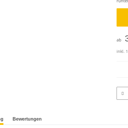
runter
ab
inkl. 
ng
Bewertungen