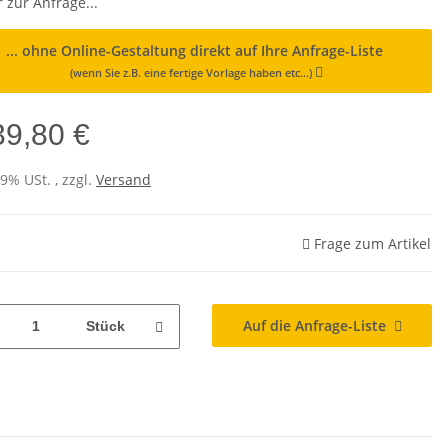
 zur Anfrage...
... ohne Online-Gestaltung direkt auf Ihre Anfrage-Liste
(wenn Sie z.B. eine fertige Vorlage haben etc...)
39,80 €
19% USt. , zzgl.
Versand
Frage zum Artikel
Auf die Anfrage-Liste
Stück