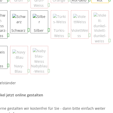
lb
Grün
Grün-
Orange
Rot-Gelb
Rot
Weiss
arz-
Schwarz
Silber
Türkis-
ViolettWei
Violett-
ss
Weiss
ss
dunkel-
weiss
ss
Navy-
Nabyblau
Blau
-Weiss
elständer
g_ID
ikel jetzt online gestalten
rne gestalten wir kostenfrei für Sie - dann bitte einfach weiter