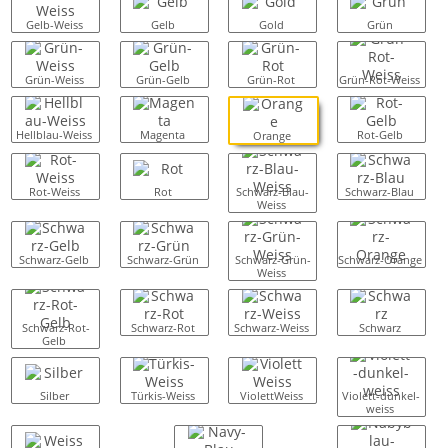
Gelb-Weiss
Gelb
Gold
Grün
Grün-Weiss
Grün-Gelb
Grün-Rot
Grün-Rot-Weiss
Hellblau-Weiss
Magenta
Rot-Gelb
Orange
Rot-Weiss
Rot
Schwarz-Blau-
Schwarz-Blau
Weiss
Schwarz-Gelb
Schwarz-Grün
Schwarz-Grün-
Schwarz-Orange
Weiss
Schwarz-Rot-
Schwarz-Rot
Schwarz-Weiss
Schwarz
Gelb
Silber
Türkis-Weiss
ViolettWeiss
Violett-dunkel-
weiss