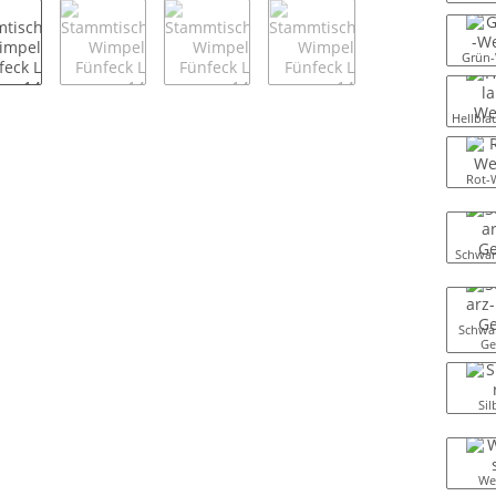
Grün-
Hellbla
Rot-
Schwar
Schwar
Ge
Sil
We