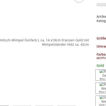
Artik
Kateg
Größ
Umran
Farbe
(ACHTUN
Gold
Blau
Blau-
Gelb-