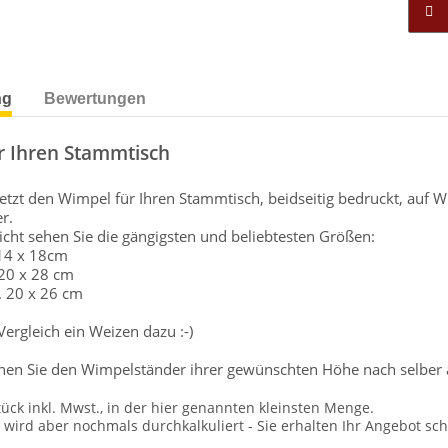
ng
Bewertungen
r Ihren Stammtisch
 jetzt den Wimpel für Ihren Stammtisch, beidseitig bedruckt, au
r.
sicht sehen Sie die gängigsten und beliebtesten Größen:
 14 x 18cm
 20 x 28 cm
. 20 x 26 cm
rgleich ein Weizen dazu :-)
nen Sie den Wimpelständer ihrer gewünschten Höhe nach selber 
tück inkl. Mwst., in der hier genannten kleinsten Menge.
ird aber nochmals durchkalkuliert - Sie erhalten Ihr Angebot schr