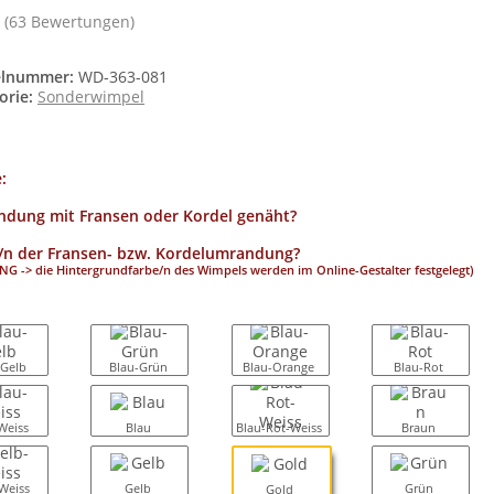
(63 Bewertungen)
elnummer:
WD-363-081
orie:
Sonderwimpel
e:
dung mit Fransen oder Kordel genäht?
/n der Fransen- bzw. Kordelumrandung?
G -> die Hintergrundfarbe/n des Wimpels werden im Online-Gestalter festgelegt)
-Gelb
Blau-Grün
Blau-Orange
Blau-Rot
Weiss
Blau
Blau-Rot-Weiss
Braun
Weiss
Gelb
Grün
Gold