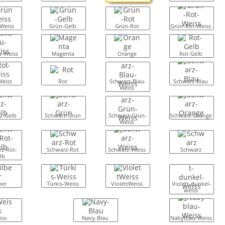
Weiss
Grün-Gelb
Grün-Rot
Grün-Rot-Weiss
u-Weiss
Magenta
Orange
Rot-Gelb
Weiss
Rot
Schwarz-Blau-
Schwarz-Blau
Weiss
z-Gelb
Schwarz-Grün
Schwarz-Grün-
Schwarz-Orange
Weiss
z-Rot-
Schwarz-Rot
Schwarz-Weiss
Schwarz
lb
ber
Türkis-Weiss
ViolettWeiss
Violett-dunkel-
weiss
iss
Navy-Blau
Nabyblau-Weiss