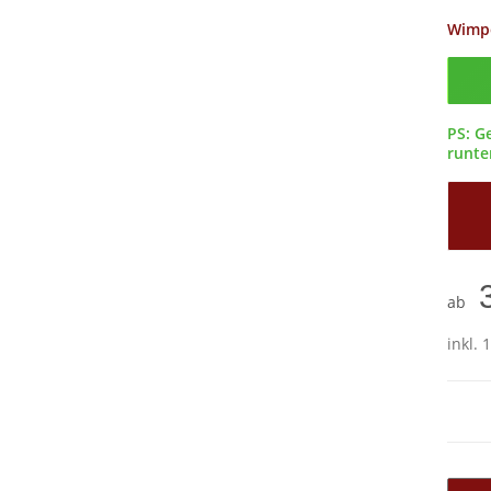
Wimp
Confi
PS: G
runter
ab
inkl. 