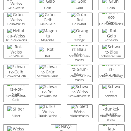
Gelb-Weiss
Gelb
Gold
Grün
Grün-Weiss
Grün-Gelb
Grün-Rot
Grün-Rot-Weiss
Hellblau-Weiss
Magenta
Orange
Rot-Gelb
Rot-Weiss
Rot
Schwarz-Blau-
Schwarz-Blau
Weiss
Schwarz-Gelb
Schwarz-Grün
Schwarz-Grün-
Schwarz-Orange
Weiss
Schwarz-Rot-
Schwarz-Rot
Schwarz-Weiss
Schwarz
Gelb
Silber
Türkis-Weiss
ViolettWeiss
Violett-dunkel-
weiss