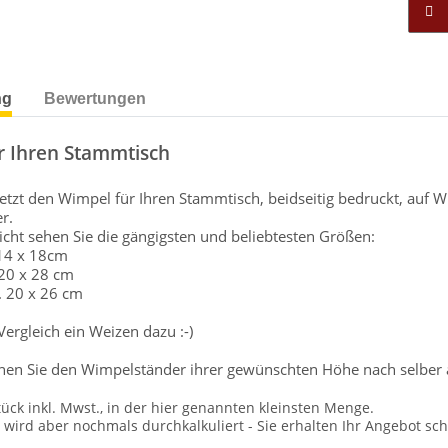
ng
Bewertungen
r Ihren Stammtisch
 jetzt den Wimpel für Ihren Stammtisch, beidseitig bedruckt, au
r.
sicht sehen Sie die gängigsten und beliebtesten Größen:
 14 x 18cm
 20 x 28 cm
. 20 x 26 cm
rgleich ein Weizen dazu :-)
nen Sie den Wimpelständer ihrer gewünschten Höhe nach selber 
tück inkl. Mwst., in der hier genannten kleinsten Menge.
ird aber nochmals durchkalkuliert - Sie erhalten Ihr Angebot schr