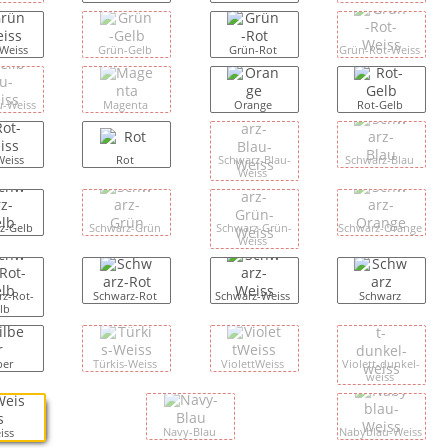
Weiss
Grün-Gelb
Grün-Rot
Grün-Rot-Weiss
u-Weiss
Magenta
Orange
Rot-Gelb
Weiss
Rot
Schwarz-Blau-
Schwarz-Blau
Weiss
z-Gelb
Schwarz-Grün
Schwarz-Grün-
Schwarz-Orange
Weiss
z-Rot-
Schwarz-Rot
Schwarz-Weiss
Schwarz
lb
ber
Türkis-Weiss
ViolettWeiss
Violett-dunkel-
weiss
Navy-Blau
Nabyblau-Weiss
iss