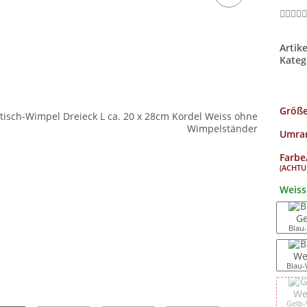
Artik
Kateg
Größ
Umran
Farbe
(ACHTUN
Weiss
Blau
Blau-
Gelb-