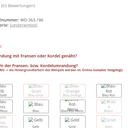
(63 Bewertungen)
elnummer:
WD-363-186
orie:
Sonderwimpel
e:
dung mit Fransen oder Kordel genäht?
/n der Fransen- bzw. Kordelumrandung?
G -> die Hintergrundfarbe/n des Wimpels werden im Online-Gestalter festgelegt)
-Gelb
Blau-Grün
Blau-Orange
Blau-Rot
Weiss
Blau
Blau-Rot-Weiss
Braun
Weiss
Gelb
Gold
Grün