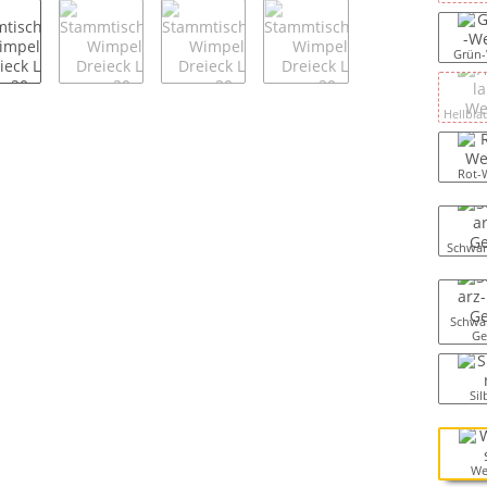
Grün-
Hellbla
Rot-
Schwar
Schwar
Ge
Sil
We