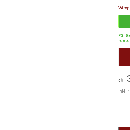
Wimp
Confi
PS: G
runter
ab
inkl. 