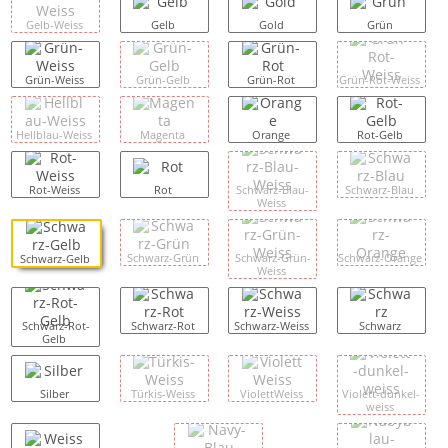
Gelb-Weiss
Gelb
Gold
Grün
Grün-Weiss
Grün-Gelb
Grün-Rot
Grün-Rot-Weiss
Hellblau-Weiss
Magenta
Orange
Rot-Gelb
Rot-Weiss
Rot
Schwarz-Blau-
Schwarz-Blau
Weiss
Schwarz-Grün
Schwarz-Grün-
Schwarz-Orange
Schwarz-Gelb
Weiss
Schwarz-Rot-
Schwarz-Rot
Schwarz-Weiss
Schwarz
Gelb
Silber
Türkis-Weiss
ViolettWeiss
Violett-dunkel-
weiss