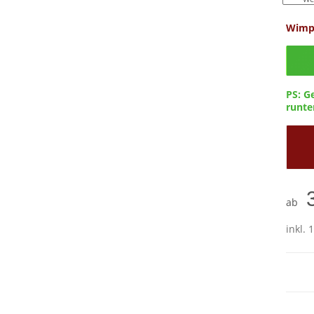
Wimp
Confi
PS: G
runter
ab
inkl. 