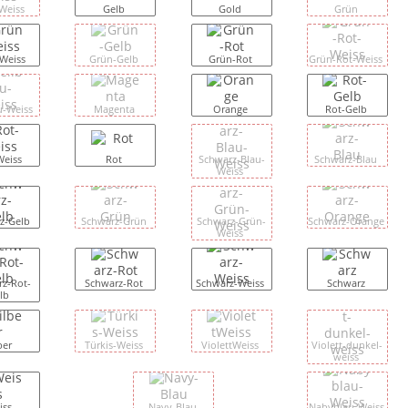
Weiss
Gelb
Gold
Grün
Weiss
Grün-Gelb
Grün-Rot
Grün-Rot-Weiss
u-Weiss
Magenta
Orange
Rot-Gelb
Weiss
Rot
Schwarz-Blau-
Schwarz-Blau
Weiss
z-Gelb
Schwarz-Grün
Schwarz-Grün-
Schwarz-Orange
Weiss
z-Rot-
Schwarz-Rot
Schwarz-Weiss
Schwarz
lb
ber
Türkis-Weiss
ViolettWeiss
Violett-dunkel-
weiss
iss
Navy-Blau
Nabyblau-Weiss