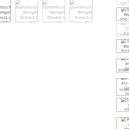
Gelb-
Grün-
Hellbla
Rot-
Schwar
Schwar
Ge
Sil
We