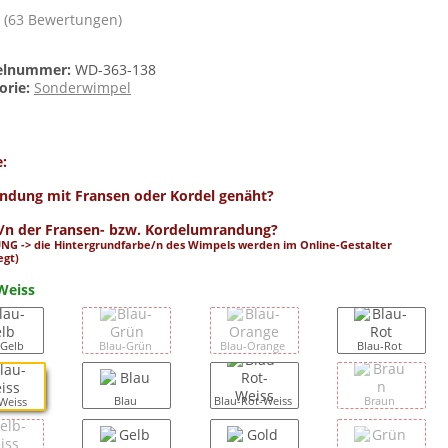
(63 Bewertungen)
kelnummer:
WD-363-138
orie:
Sonderwimpel
e:
dung mit Fransen oder Kordel genäht?
/n der Fransen- bzw. Kordelumrandung?
NG -> die Hintergrundfarbe/n des Wimpels werden im Online-Gestalter
egt)
Weiss
-Gelb
Blau-Grün
Blau-Orange
Blau-Rot
Blau
Blau-Rot-Weiss
Braun
-Weiss