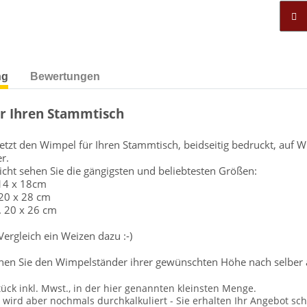
ng
Bewertungen
r Ihren Stammtisch
 jetzt den Wimpel für Ihren Stammtisch, beidseitig bedruckt, au
r.
sicht sehen Sie die gängigsten und beliebtesten Größen:
 14 x 18cm
 20 x 28 cm
. 20 x 26 cm
rgleich ein Weizen dazu :-)
nen Sie den Wimpelständer ihrer gewünschten Höhe nach selber 
tück inkl. Mwst., in der hier genannten kleinsten Menge.
ird aber nochmals durchkalkuliert - Sie erhalten Ihr Angebot schr