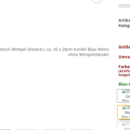
Arti
Kateg
Größ
Umran
Farbe
(ACHTU
festgel
Blau-
Blau
Blau