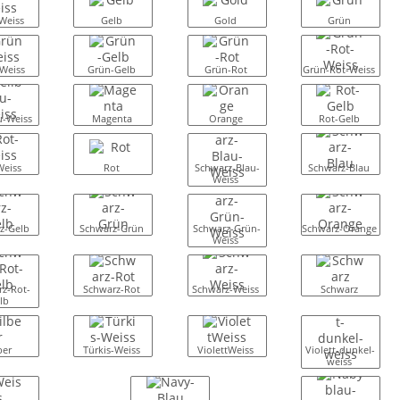
Weiss
Gelb
Gold
Grün
Weiss
Grün-Gelb
Grün-Rot
Grün-Rot-Weiss
u-Weiss
Magenta
Orange
Rot-Gelb
Weiss
Rot
Schwarz-Blau-
Schwarz-Blau
Weiss
z-Gelb
Schwarz-Grün
Schwarz-Grün-
Schwarz-Orange
Weiss
z-Rot-
Schwarz-Rot
Schwarz-Weiss
Schwarz
lb
ber
Türkis-Weiss
ViolettWeiss
Violett-dunkel-
weiss