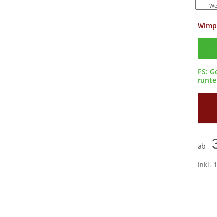
We
Wimp
Confi
PS: G
runter
ab
inkl. 