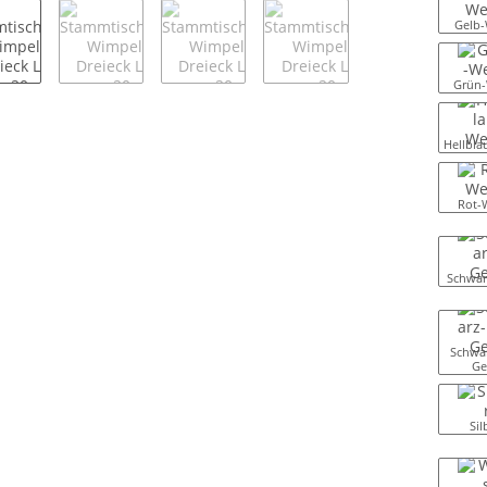
Gelb-
Grün-
Hellbla
Rot-
Schwar
Schwar
Ge
Sil