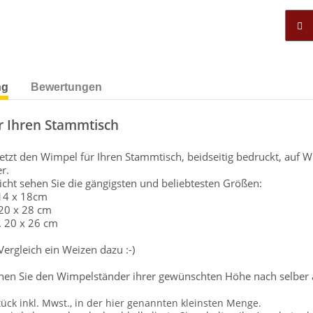
ng
Bewertungen
r Ihren Stammtisch
 jetzt den Wimpel für Ihren Stammtisch, beidseitig bedruckt, au
r.
sicht sehen Sie die gängigsten und beliebtesten Größen:
 14 x 18cm
 20 x 28 cm
. 20 x 26 cm
rgleich ein Weizen dazu :-)
nen Sie den Wimpelständer ihrer gewünschten Höhe nach selber 
tück inkl. Mwst., in der hier genannten kleinsten Menge.