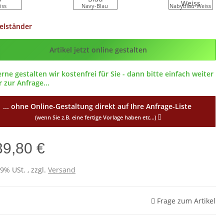
iss
Navy-Blau
Nabyblau-Weiss
elständer
g_ID
Artikel jetzt online gestalten
erne gestalten wir kostenfrei für Sie - dann bitte einfach weiter
 zur Anfrage...
... ohne Online-Gestaltung direkt auf Ihre Anfrage-Liste
(wenn Sie z.B. eine fertige Vorlage haben etc...)
39,80 €
19% USt. , zzgl.
Versand
Frage zum Artikel