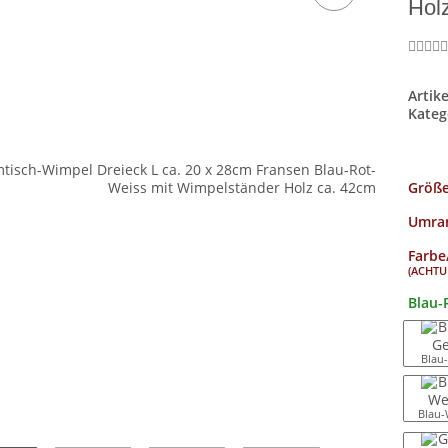
Hol
Artik
Kateg
Größ
Umran
Farbe
(ACHTUN
Blau-
Blau
Blau-