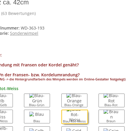
z ca. 42cm
(63 Bewertungen)
elnummer:
WD-363-193
orie:
Sonderwimpel
e:
dung mit Fransen oder Kordel genäht?
/n der Fransen- bzw. Kordelumrandung?
G -> die Hintergrundfarbe/n des Wimpels werden im Online-Gestalter festgelegt)
Rot-Weiss
-Gelb
Blau-Grün
Blau-Orange
Blau-Rot
Weiss
Blau
Braun
Blau-Rot-Weiss