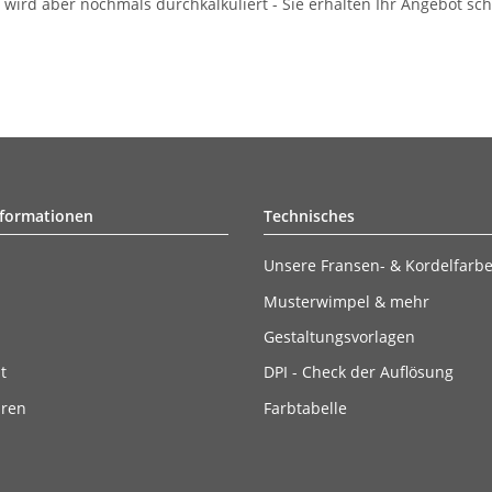
ird aber nochmals durchkalkuliert - Sie erhalten Ihr Angebot schr
nformationen
Technisches
Unsere Fransen- & Kordelfarb
Musterwimpel & mehr
Gestaltungsvorlagen
t
DPI - Check der Auflösung
ären
Farbtabelle