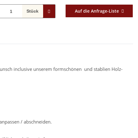
Auf die Anfrage-Liste
Stück
f Wunsch inclusive unserem formschönen und stablien Holz-
anpassen / abschneiden.