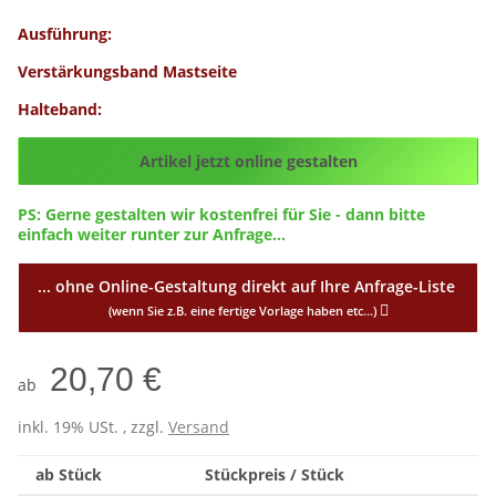
Ausführung:
Verstärkungsband Mastseite
Halteband:
Config_ID
Config_ID
Artikel jetzt online gestalten
PS: Gerne gestalten wir kostenfrei für Sie - dann bitte
einfach weiter runter zur Anfrage...
... ohne Online-Gestaltung direkt auf Ihre Anfrage-Liste
(wenn Sie z.B. eine fertige Vorlage haben etc...)
20,70 €
ab
inkl. 19% USt. , zzgl.
Versand
ab Stück
Stückpreis / Stück