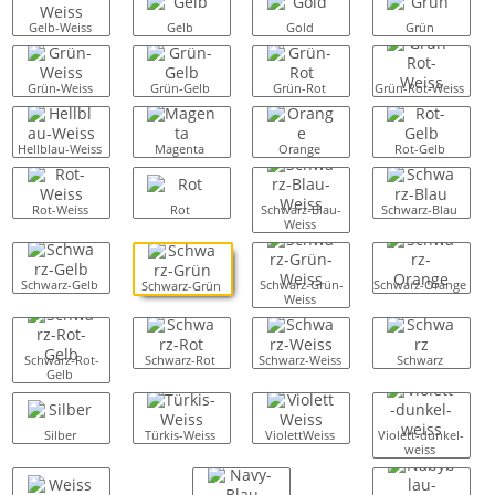
Gelb-Weiss
Gelb
Gold
Grün
Grün-Weiss
Grün-Gelb
Grün-Rot
Grün-Rot-Weiss
Hellblau-Weiss
Magenta
Orange
Rot-Gelb
Rot-Weiss
Rot
Schwarz-Blau-
Schwarz-Blau
Weiss
Schwarz-Gelb
Schwarz-Grün-
Schwarz-Orange
Schwarz-Grün
Weiss
Schwarz-Rot-
Schwarz-Rot
Schwarz-Weiss
Schwarz
Gelb
Silber
Türkis-Weiss
ViolettWeiss
Violett-dunkel-
weiss