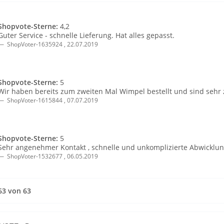
Shopvote-Sterne:
4,2
Guter Service - schnelle Lieferung. Hat alles gepasst.
ShopVoter-1635924
,
22.07.2019
Shopvote-Sterne:
5
Wir haben bereits zum zweiten Mal Wimpel bestellt und sind sehr 
ShopVoter-1615844
,
07.07.2019
Shopvote-Sterne:
5
Sehr angenehmer Kontakt , schnelle und unkomplizierte Abwicklung
ShopVoter-1532677
,
06.05.2019
 63 von 63