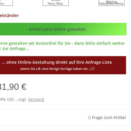
iss
Navy-Blau
Nabyblau-Weiss
elständer
g_ID
Artikel jetzt online gestalten
erne gestalten wir kostenfrei für Sie - dann bitte einfach weiter
 zur Anfrage...
... ohne Online-Gestaltung direkt auf Ihre Anfrage-Liste
(wenn Sie z.B. eine fertige Vorlage haben etc...)
31,90 €
19% USt. , zzgl.
Versand
Frage zum Artikel