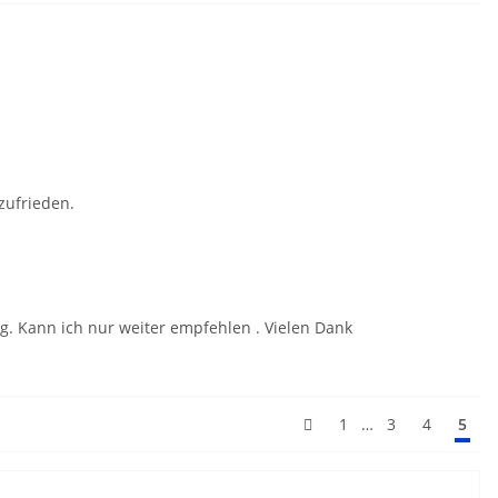
zufrieden.
. Kann ich nur weiter empfehlen . Vielen Dank
…
1
3
4
5