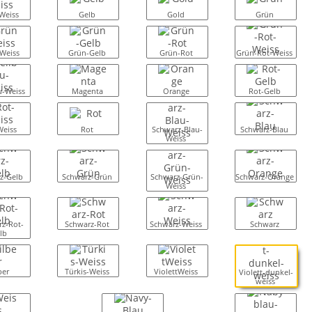
Weiss
Gelb
Gold
Grün
Weiss
Grün-Gelb
Grün-Rot
Grün-Rot-Weiss
u-Weiss
Magenta
Orange
Rot-Gelb
Weiss
Rot
Schwarz-Blau-
Schwarz-Blau
Weiss
z-Gelb
Schwarz-Grün
Schwarz-Grün-
Schwarz-Orange
Weiss
z-Rot-
Schwarz-Rot
Schwarz-Weiss
Schwarz
lb
ber
Türkis-Weiss
ViolettWeiss
Violett-dunkel-
weiss