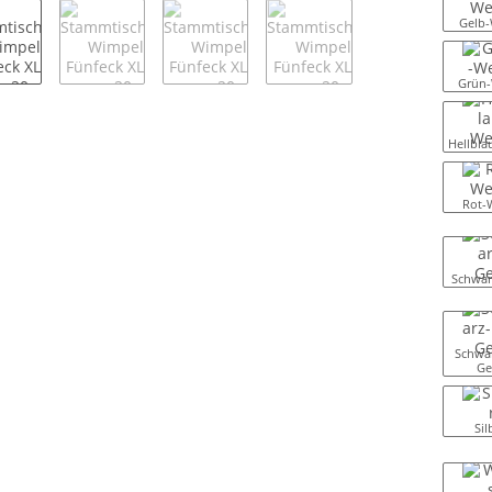
Gelb-
Grün-
Hellbla
Rot-
Schwar
Schwar
Ge
Sil