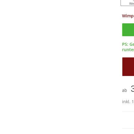
We
Wimp
Confi
PS: G
runter
ab
inkl. 