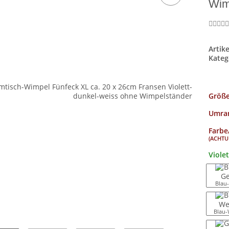
Wim
Artik
Kateg
Größ
Umran
Farbe
(ACHTUN
Viole
Blau
Blau-