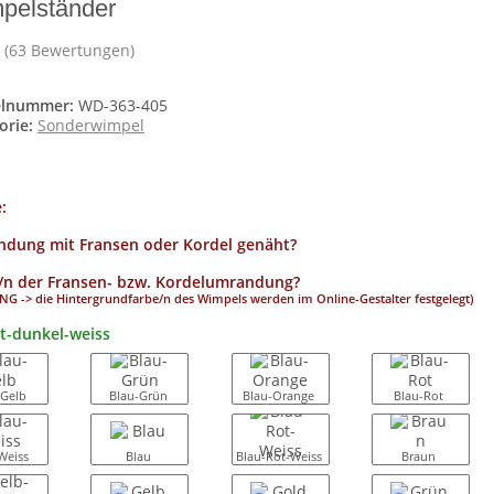
pelständer
(63 Bewertungen)
elnummer:
WD-363-405
orie:
Sonderwimpel
e:
dung mit Fransen oder Kordel genäht?
/n der Fransen- bzw. Kordelumrandung?
G -> die Hintergrundfarbe/n des Wimpels werden im Online-Gestalter festgelegt)
tt-dunkel-weiss
-Gelb
Blau-Grün
Blau-Orange
Blau-Rot
Weiss
Blau
Blau-Rot-Weiss
Braun