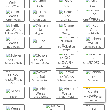
Gelb-Weiss
Gelb
Gold
Grün
Grün-Weiss
Grün-Gelb
Grün-Rot
Grün-Rot-Weiss
Hellblau-Weiss
Magenta
Orange
Rot-Gelb
Rot-Weiss
Rot
Schwarz-Blau-
Schwarz-Blau
Weiss
Schwarz-Gelb
Schwarz-Grün
Schwarz-Grün-
Schwarz-Orange
Weiss
Schwarz-Rot-
Schwarz-Rot
Schwarz-Weiss
Schwarz
Gelb
Silber
Türkis-Weiss
ViolettWeiss
Violett-dunkel-
weiss