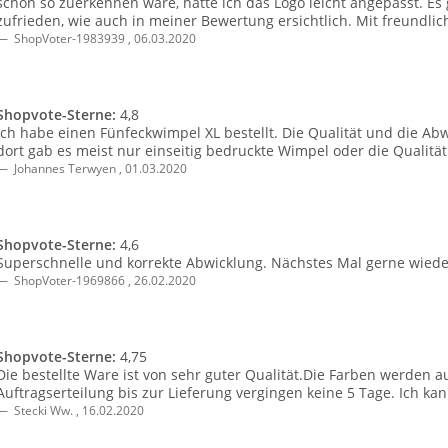
schon so zuerkennen wäre, hätte ich das Logo leicht angepasst. Es 
zufrieden, wie auch in meiner Bewertung ersichtlich. Mit freundl
ShopVoter-1983939
,
06.03.2020
Shopvote-Sterne:
4,8
Ich habe einen Fünfeckwimpel XL bestellt. Die Qualität und die Abw
dort gab es meist nur einseitig bedruckte Wimpel oder die Qualität 
Johannes Terwyen
,
01.03.2020
Shopvote-Sterne:
4,6
Superschnelle und korrekte Abwicklung. Nächstes Mal gerne wiede
ShopVoter-1969866
,
26.02.2020
Shopvote-Sterne:
4,75
Die bestellte Ware ist von sehr guter Qualität.Die Farben werden
Auftragserteilung bis zur Lieferung vergingen keine 5 Tage. Ich
Stecki Ww.
,
16.02.2020