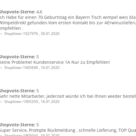
Shopvote-Sterne:
4,6
Ich Habe für einen 70.Geburtstag ein Bayern Tisch wimpel weis b
Wimpeldirekt gefunden.Vom ersten Kontakt bis zur AErwinuslieferun
empfehlen .
ShopVoter-1927976
,
30.01.2020
Shopvote-Sterne:
5
Keine Probleme! Kundenservice 1A Nur zu Empfehlen!
ShopVoter-1905690
,
16.01.2020
Shopvote-Sterne:
5
Sehr nette Mitarbeiter, jederzeit würde ich bei Ihnen wieder bestel
ShopVoter-1905359
,
16.01.2020
Shopvote-Sterne:
5
Super Service, Prompte Rückmeldung , schnelle Lieferung, TOP Qual
ShopVoter-1905044
,
16.01.2020