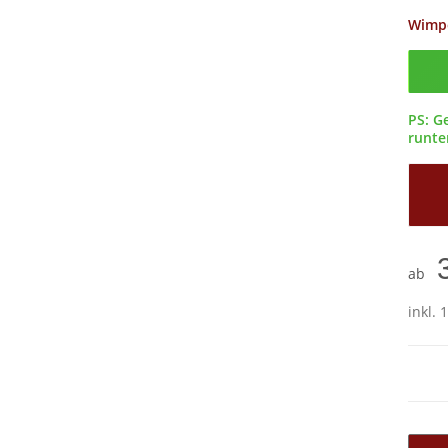
Wimp
Confi
PS: G
runter
ab
inkl. 