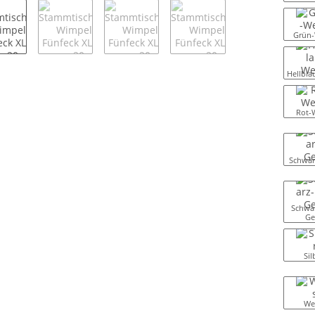
Grün-
Hellbla
Rot-
Schwar
Schwar
Ge
Sil
We