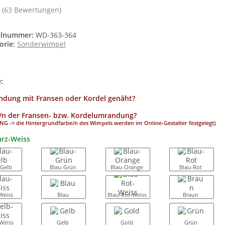
(63 Bewertungen)
elnummer:
WD-363-364
orie:
Sonderwimpel
e:
dung mit Fransen oder Kordel genäht?
/n der Fransen- bzw. Kordelumrandung?
G -> die Hintergrundfarbe/n des Wimpels werden im Online-Gestalter festgelegt)
rz-Weiss
-Gelb
Blau-Grün
Blau-Orange
Blau-Rot
Weiss
Blau
Blau-Rot-Weiss
Braun
Weiss
Gelb
Gold
Grün