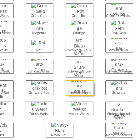
Weiss
Grün-Gelb
Grün-Rot
Grün-Rot-Weiss
u-Weiss
Magenta
Orange
Rot-Gelb
Weiss
Rot
Schwarz-Blau-
Schwarz-Blau
Weiss
z-Gelb
Schwarz-Grün
Schwarz-Grün-
Schwarz-Orange
Weiss
z-Rot-
Schwarz-Rot
Schwarz
Schwarz-Weiss
lb
ber
Türkis-Weiss
ViolettWeiss
Violett-dunkel-
weiss
iss
Navy-Blau
Nabyblau-Weiss