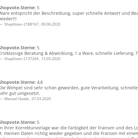
Shopvote-Sterne:
5
Ware entspricht der Beschreibung, super schnelle Antwort und Bea
wieder!!!
ShopVoter-2188167
,
09.06.2020
Shopvote-Sterne:
5
Erstklassige Beratung & Abwicklung, 1 a Ware, schnelle Lieferung,
ShopVoter-2137264
,
15.05.2020
Shopvote-Sterne:
4,8
Die Wimpel sind sehr schön geworden, gute Verarbeitung, schnell
sehr gut umgesetzt.
Manuel Hawle
,
07.03.2020
Shopvote-Sterne:
5
In Ihrer Korrekturvorlage war die Farbigkeit der Fransen und des L
lt. meinen Daten richtig wieder gegeben und die Fransen mit ein