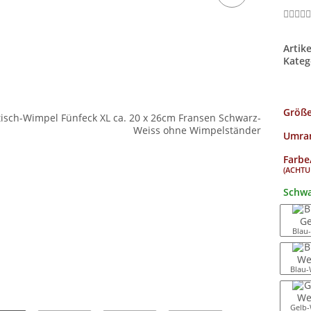
Artik
Kateg
Größ
Umran
Farbe
(ACHTUN
Schwa
Blau
Blau-
Gelb-