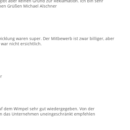
gibt aber keinen Grund zur Reklamation. Ich bin sehr
ichen Grüßen Michael Alschner
icklung waren super. Der Mitbewerb ist zwar billiger, aber
war nicht ersichtlich.
r
 auf dem Wimpel sehr gut wiedergegeben. Von der
 kann das Unternehmen uneingeschränkt empfehlen