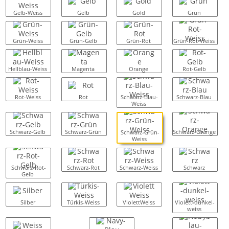
Gelb-Weiss
Gelb
Gold
Grün
Grün-Weiss
Grün-Gelb
Grün-Rot
Grün-Rot-Weiss
Hellblau-Weiss
Magenta
Orange
Rot-Gelb
Rot-Weiss
Rot
Schwarz-Blau-
Schwarz-Blau
Weiss
Schwarz-Gelb
Schwarz-Grün
Schwarz-Orange
Schwarz-Grün-
Weiss
Schwarz-Rot-
Schwarz-Rot
Schwarz-Weiss
Schwarz
Gelb
Silber
Türkis-Weiss
ViolettWeiss
Violett-dunkel-
weiss