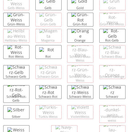
Gelb-Weiss
Gelb
Gold
Grün
Grün-Weiss
Grün-Gelb
Grün-Rot
Grün-Rot-Weiss
Hellblau-Weiss
Magenta
Orange
Rot-Gelb
Rot-Weiss
Rot
Schwarz-Blau-
Schwarz-Blau
Weiss
Schwarz-Gelb
Schwarz-Grün
Schwarz-Grün-
Schwarz-Orange
Weiss
Schwarz-Rot-
Schwarz-Rot
Schwarz-Weiss
Schwarz
Gelb
Silber
Türkis-Weiss
ViolettWeiss
Violett-dunkel-
weiss