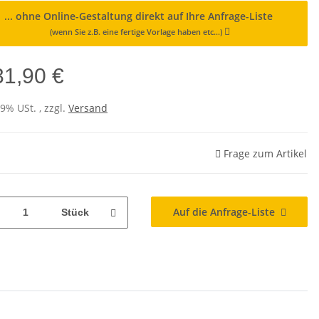
... ohne Online-Gestaltung direkt auf Ihre Anfrage-Liste
(wenn Sie z.B. eine fertige Vorlage haben etc...)
31,90 €
19% USt. , zzgl.
Versand
Frage zum Artikel
Auf die Anfrage-Liste
Stück