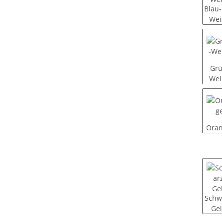
Blau-
Wei
Grü
Wei
Ora
Schw
Ge