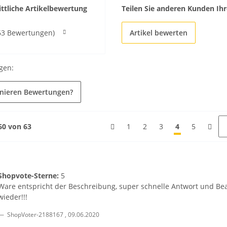
ttliche Artikelbewertung
Teilen Sie anderen Kunden Ihr
63 Bewertungen)
Artikel bewerten
gen:
onieren Bewertungen?
 60 von 63
1
2
3
4
5
Shopvote-Sterne:
5
Ware entspricht der Beschreibung, super schnelle Antwort und Bea
wieder!!!
ShopVoter-2188167
,
09.06.2020