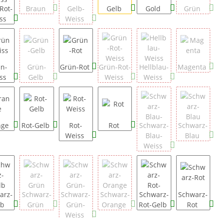
Rot-
Braun
Gelb-
Gelb
Gold
Grün
ss
Weiss
n-
Grün-
Grün-Rot
Grün-Rot-
Hellblau-
Magenta
ss
Gelb
Weiss
Weiss
nge
Rot-Gelb
Rot-
Rot
Schwarz-
Schwarz-
Weiss
Blau-
Blau
Weiss
arz-
Schwarz-
Schwarz-
Schwarz-
Schwarz-
Schwarz-
lb
Grün
Grün-
Orange
Rot-Gelb
Rot
Weiss