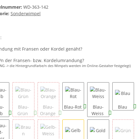
kelnummer:
WD-363-142
orie:
Sonderwimpel
e:
dung mit Fransen oder Kordel genäht?
/n der Fransen- bzw. Kordelumrandung?
G -> die Hintergrundfarbe/n des Wimpels werden im Online-Gestalter festgelegt)
u-
Blau-
Blau-
Blau-Rot
Blau-
Blau
lb
Grün
Orange
Weiss