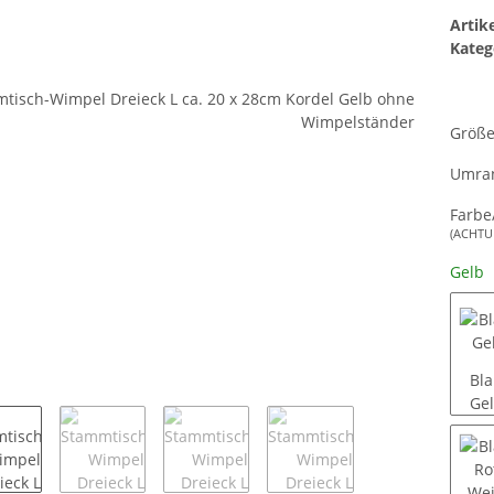
Arti
Kateg
Größ
Umran
Farbe
(ACHTUN
Gelb
Bla
Ge