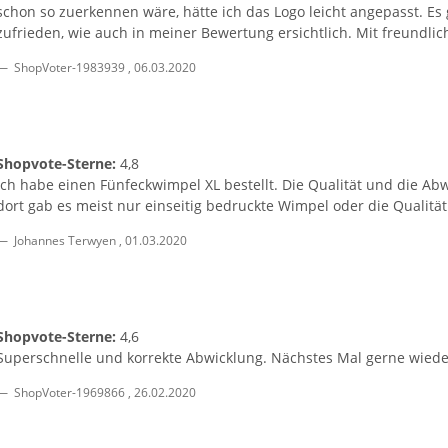
schon so zuerkennen wäre, hätte ich das Logo leicht angepasst. Es 
zufrieden, wie auch in meiner Bewertung ersichtlich. Mit freundl
ShopVoter-1983939
,
06.03.2020
Shopvote-Sterne:
4,8
Ich habe einen Fünfeckwimpel XL bestellt. Die Qualität und die Abw
dort gab es meist nur einseitig bedruckte Wimpel oder die Qualität 
Johannes Terwyen
,
01.03.2020
Shopvote-Sterne:
4,6
Superschnelle und korrekte Abwicklung. Nächstes Mal gerne wiede
ShopVoter-1969866
,
26.02.2020