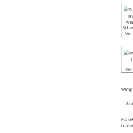
Schw
Wei
Wei
Wimp
Confi
Art
PS: Ge
runter