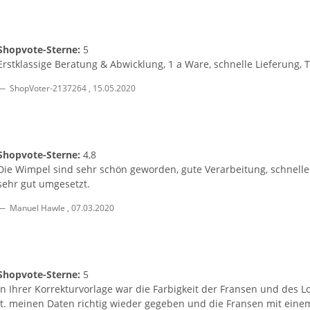
Shopvote-Sterne:
5
Erstklassige Beratung & Abwicklung, 1 a Ware, schnelle Lieferung,
ShopVoter-2137264
,
15.05.2020
Shopvote-Sterne:
4,8
Die Wimpel sind sehr schön geworden, gute Verarbeitung, schnell
sehr gut umgesetzt.
Manuel Hawle
,
07.03.2020
Shopvote-Sterne:
5
In Ihrer Korrekturvorlage war die Farbigkeit der Fransen und des L
lt. meinen Daten richtig wieder gegeben und die Fransen mit ein