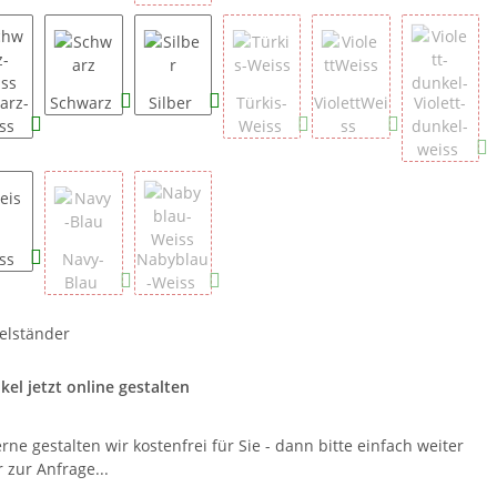
arz-
Schwarz
Silber
Türkis-
ViolettWei
Violett-
ss
Weiss
ss
dunkel-
weiss
ss
Navy-
Nabyblau
Blau
-Weiss
elständer
g_ID
ikel jetzt online gestalten
rne gestalten wir kostenfrei für Sie - dann bitte einfach weiter
 zur Anfrage...