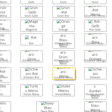
Weiss
Gelb
Gold
Grün
Weiss
Grün-Gelb
Grün-Rot
Grün-Rot-Weiss
u-Weiss
Magenta
Orange
Rot-Gelb
Weiss
Rot
Schwarz-Blau-
Schwarz-Blau
Weiss
z-Gelb
Schwarz-Grün
Schwarz-Grün-
Schwarz-Orange
Weiss
z-Rot-
Schwarz-Rot
Schwarz
Schwarz-Weiss
lb
ber
Türkis-Weiss
ViolettWeiss
Violett-dunkel-
weiss
iss
Navy-Blau
Nabyblau-Weiss