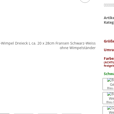
Arti
Kateg
Größ
Umran
Farbe
(ACHTU
festgel
Schwa
Blau
Blau-