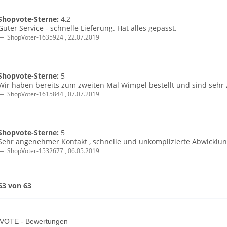
Shopvote-Sterne:
4,2
Guter Service - schnelle Lieferung. Hat alles gepasst.
ShopVoter-1635924
,
22.07.2019
Shopvote-Sterne:
5
Wir haben bereits zum zweiten Mal Wimpel bestellt und sind sehr 
ShopVoter-1615844
,
07.07.2019
Shopvote-Sterne:
5
Sehr angenehmer Kontakt , schnelle und unkomplizierte Abwicklung
ShopVoter-1532677
,
06.05.2019
 63 von 63
OTE - Bewertungen