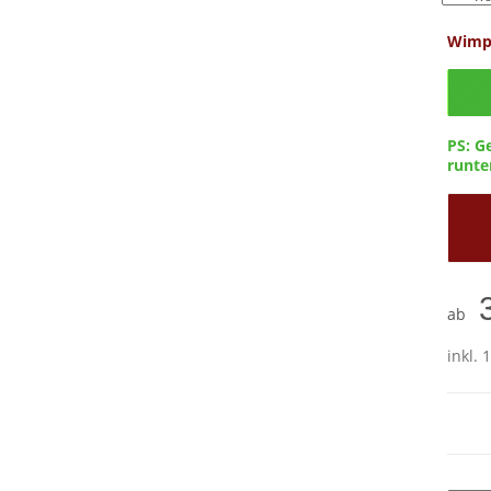
Wimp
Confi
PS: G
runter
ab
inkl. 