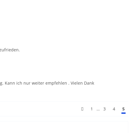
zufrieden.
. Kann ich nur weiter empfehlen . Vielen Dank
…
1
3
4
5