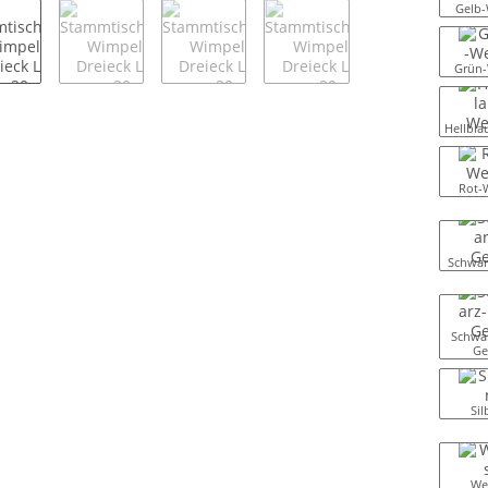
Gelb-
Grün-
Hellbla
Rot-
Schwar
Schwar
Ge
Sil
We