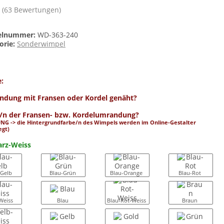
(63 Bewertungen)
kelnummer:
WD-363-240
orie:
Sonderwimpel
e:
dung mit Fransen oder Kordel genäht?
/n der Fransen- bzw. Kordelumrandung?
NG -> die Hintergrundfarbe/n des Wimpels werden im Online-Gestalter
egt)
rz-Weiss
-Gelb
Blau-Grün
Blau-Orange
Blau-Rot
Weiss
Blau
Blau-Rot-Weiss
Braun