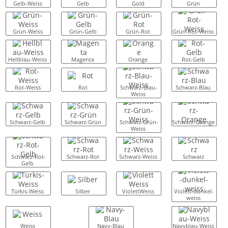
Gelb-Weiss
Gelb
Gold
Grün
Grün-Weiss
Grün-Gelb
Grün-Rot
Grün-Rot-Weiss
Hellblau-Weiss
Magenta
Orange
Rot-Gelb
Rot-Weiss
Rot
Schwarz-Blau-
Schwarz-Blau
Weiss
Schwarz-Gelb
Schwarz-Grün
Schwarz-Grün-
Schwarz-Orange
Weiss
Schwarz-Rot-
Schwarz-Rot
Schwarz-Weiss
Schwarz
Gelb
Türkis-Weiss
Silber
ViolettWeiss
Violett-dunkel-
weiss
Weiss
Navy-Blau
Navyblau-Weiss