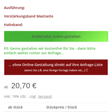
Ausführung:
Verstärkungsband Mastseite
Halteband:
Config_ID
Config_ID
Artikel jetzt online gestalten
PS: Gerne gestalten wir kostenfrei für Sie - dann bitte
einfach weiter runter zur Anfrage...
... ohne Online-Gestaltung direkt auf Ihre Anfrage-Liste
(wenn Sie z.B. eine fertige Vorlage haben etc...)
20,70 €
ab
inkl. 19% USt. , zzgl.
Versand
ab Stück
Stückpreis / Stück